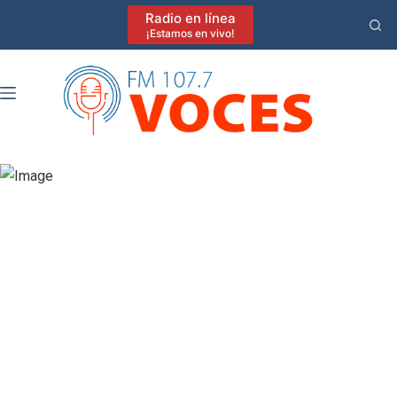
Saltar
Radio en línea
al
¡Estamos en vivo!
contenido