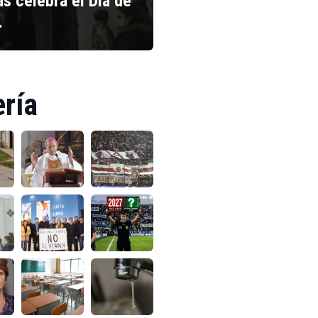
s celebra el Día de
…
ería