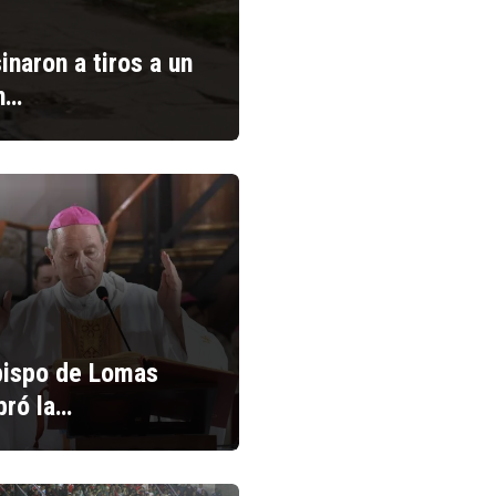
inaron a tiros a un
n…
bispo de Lomas
bró la…