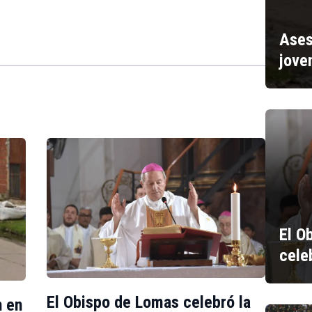
Ases
jove
El O
cele
El Obispo de Lomas celebró la
n en