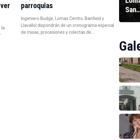
Loma
iver
parroquias
San
Ingeniero Budge, Lomas Centro, Banfield y
Llavallol dispondrán de un cronograma especial
 la
de misas, procesiones y colectas de…
r
Gal