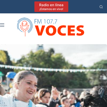
Saltar
Radio en línea
al
¡Estamos en vivo!
contenido