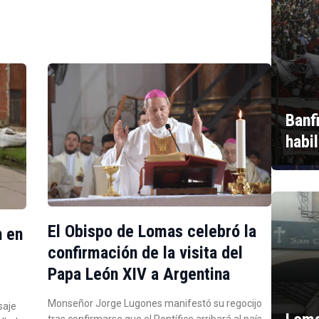
Banf
habi
El Obispo de Lomas celebró la
n en
confirmación de la visita del
Papa León XIV a Argentina
Monseñor Jorge Lugones manifestó su regocijo
saje