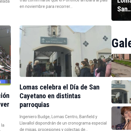
Loma
tras confirmarse que el Pontífice arribará al país
allada
en noviembre para recorrer…
San
Gal
Lomas celebra el Día de San
ción
Cayetano en distintas
iver
parroquias
Ingeniero Budge, Lomas Centro, Banfield y
Llavallol dispondrán de un cronograma especial
 la
de misas, procesiones y colectas de…