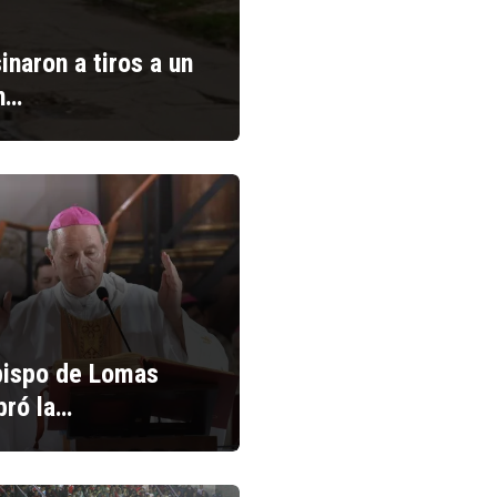
inaron a tiros a un
n…
bispo de Lomas
bró la…