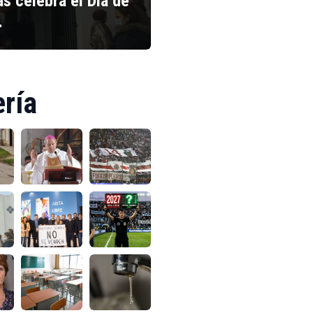
s celebra el Día de
…
ería