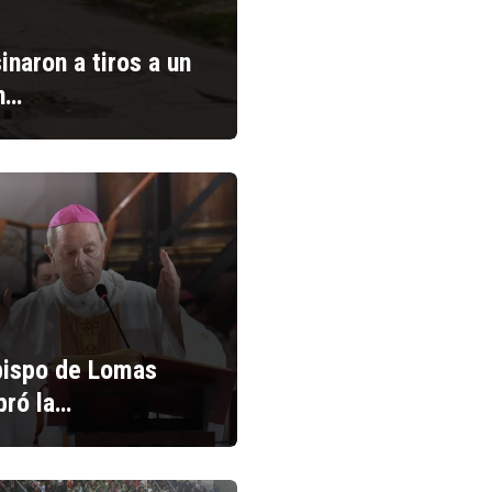
inaron a tiros a un
n…
bispo de Lomas
bró la…