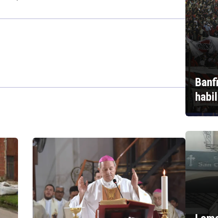
Banf
habi