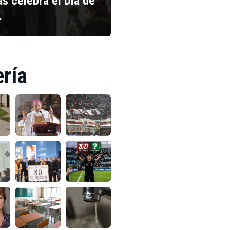
s celebra el Día de
…
ería