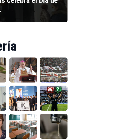
s celebra el Día de
…
ería