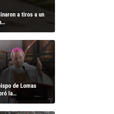
inaron a tiros a un
n…
bispo de Lomas
bró la…