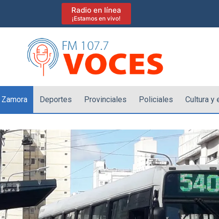
Radio en línea
¡Estamos en vivo!
 Zamora
Deportes
Provinciales
Policiales
Cultura y