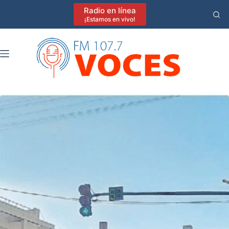
Saltar
Radio en línea
al
¡Estamos en vivo!
contenido