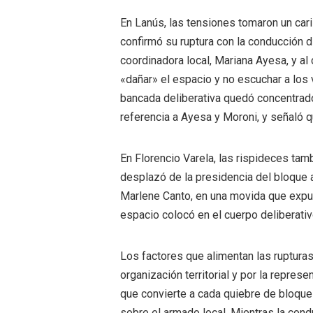
En Lanús, las tensiones tomaron un cariz
confirmó su ruptura con la conducción dis
coordinadora local, Mariana Ayesa, y al
«dañar» el espacio y no escuchar a los 
bancada deliberativa quedó concentrado
referencia a Ayesa y Moroni, y señaló q
En Florencio Varela, las rispideces tamb
desplazó de la presidencia del bloque a
Marlene Canto, en una movida que expuso
espacio colocó en el cuerpo deliberati
Los factores que alimentan las rupturas
organización territorial y por la repre
que convierte a cada quiebre de bloque
sobre el armado local. Mientras la cond