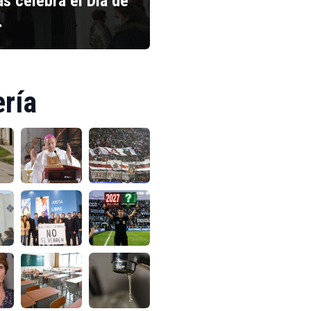
s celebra el Día de
…
ería