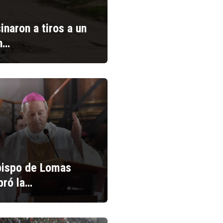
inaron a tiros a un
n…
bispo de Lomas
bró la…