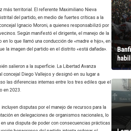
 más territorial. El referente Maximiliano Nieva
trital del partido, en medio de fuertes críticas a la
 concejal Ignacio Moroni, a quienes responsabilizó por
vecinos. Según manifestó el dirigente, el manejo de la
 en lo que llamó una conducción de «madre e hijo», en
Banf
ue la imagen del partido en el distrito «está dañada».
habi
ién salieron a la superficie. La Libertad Avanza
l concejal Diego Vallejos y designó en su lugar a
 las diferencias internas entre los tres ediles que el
vo en 2023.
 incluyen disputas por el manejo de recursos para la
sentación en delegaciones de organismos nacionales, lo
 en una disputa de poder con consecuencias prácticas
ucción bonaerense del partido intenta ordenar el