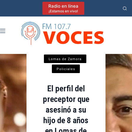
Saltar
Radio en línea
al
¡Estamos en vivo!
contenido
Central
Lomas de Zamora
Policiales
El perfil del
preceptor que
asesinó a su
hijo de 8 años
en Lomas de