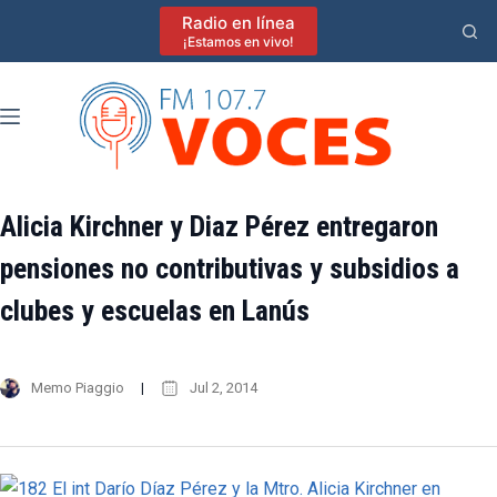
Saltar
Radio en línea
al
¡Estamos en vivo!
contenido
Alicia Kirchner y Diaz Pérez entregaron
pensiones no contributivas y subsidios a
clubes y escuelas en Lanús
Memo Piaggio
Jul 2, 2014