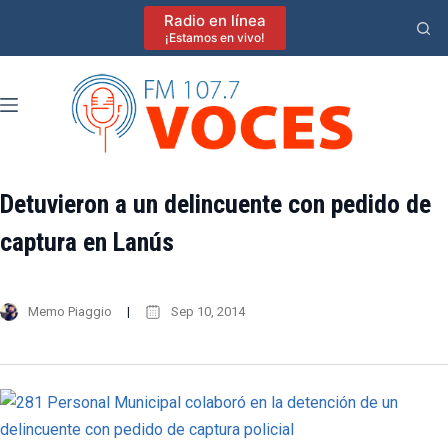
Saltar
Radio en línea
al
¡Estamos en vivo!
contenido
Detuvieron a un delincuente con pedido de
captura en Lanús
Memo Piaggio
Sep 10, 2014