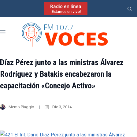
Saltar
Radio en línea
al
¡Estamos en vivo!
contenido
Díaz Pérez junto a las ministras Álvarez
Rodríguez y Batakis encabezaron la
capacitación «Concejo Activo»
Memo Piaggio
Dic 3, 2014