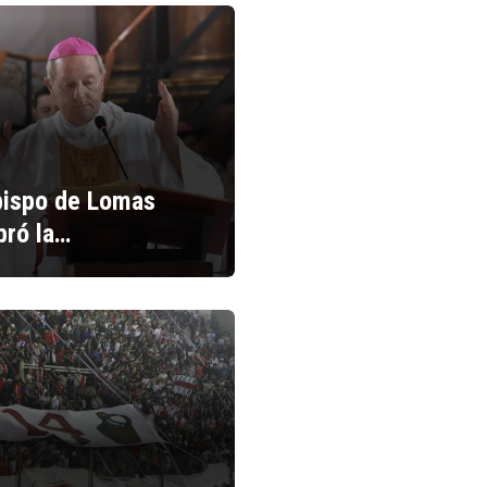
bispo de Lomas
bró la…