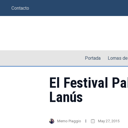
Saltar
Contacto
al
contenido
Portada
Lomas de
El Festival P
Lanús
Memo Piaggio
May 27, 2015