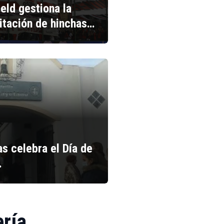
ield gestiona la
litación de hinchas…
s celebra el Día de
…
ería