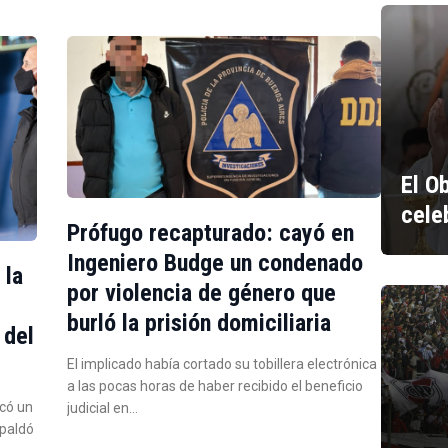
El O
cele
Prófugo recapturado: cayó en
Ingeniero Budge un condenado
 la
por violencia de género que
burló la prisión domiciliaria
 del
El implicado había cortado su tobillera electrónica
a las pocas horas de haber recibido el beneficio
icó un
judicial en…
spaldó