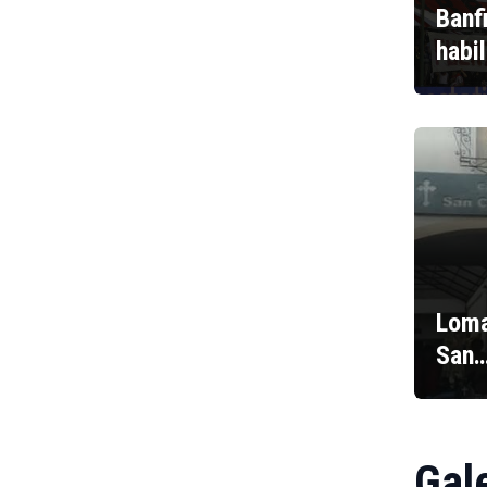
Banf
habi
Loma
San
Gal