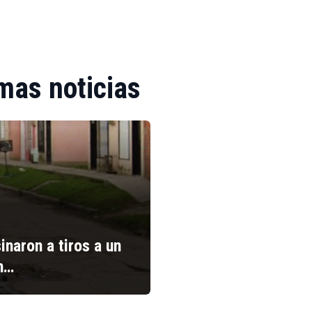
mas noticias
inaron a tiros a un
n…