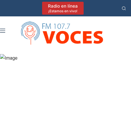
Saltar
Radio en línea
al
¡Estamos en vivo!
contenido