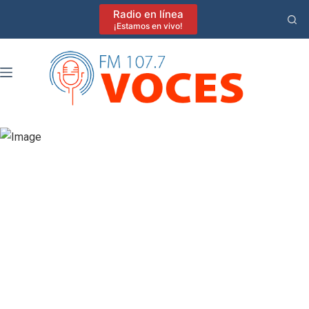
Saltar
Radio en línea
al
¡Estamos en vivo!
contenido