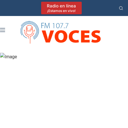
Saltar
Radio en línea
al
¡Estamos en vivo!
contenido