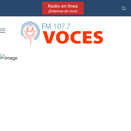
Saltar
Radio en línea
al
¡Estamos en vivo!
contenido