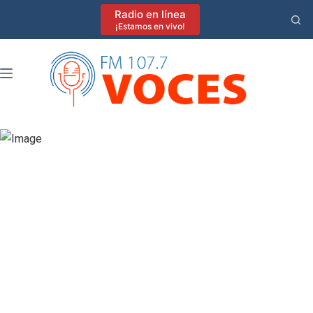
Saltar
Radio en línea
al
¡Estamos en vivo!
contenido