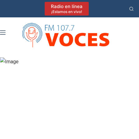
Saltar
Radio en línea
al
¡Estamos en vivo!
contenido