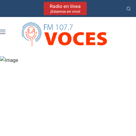
Saltar
Radio en línea
al
¡Estamos en vivo!
contenido