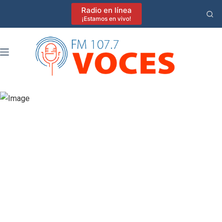
Saltar
Radio en línea
al
¡Estamos en vivo!
contenido