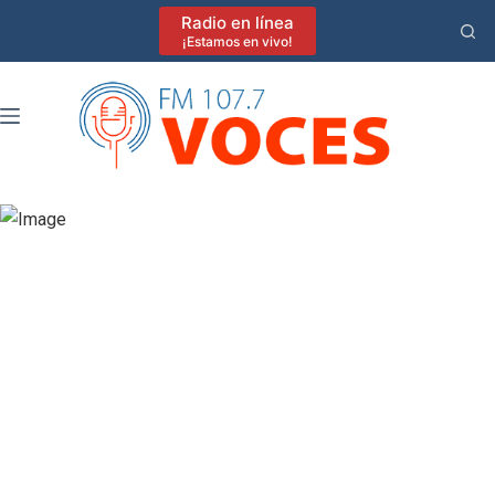
Saltar
Radio en línea
al
¡Estamos en vivo!
contenido