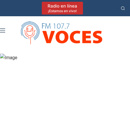
Saltar
Radio en línea
al
¡Estamos en vivo!
contenido