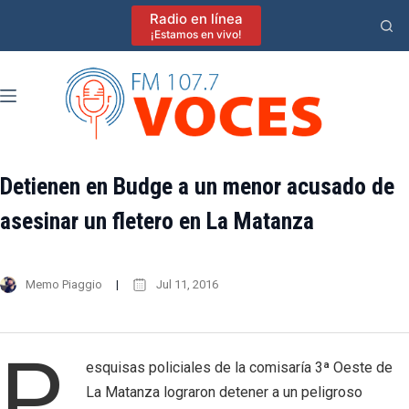
Saltar
Radio en línea
al
¡Estamos en vivo!
contenido
Detienen en Budge a un menor acusado de
asesinar un fletero en La Matanza
Memo Piaggio
Jul 11, 2016
P
esquisas policiales de la comisaría 3ª Oeste de
La Matanza lograron detener a un peligroso