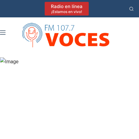
Saltar
Radio en línea
al
¡Estamos en vivo!
contenido