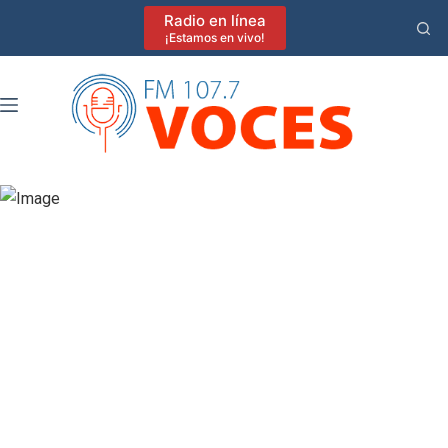
Saltar
Radio en línea
al
¡Estamos en vivo!
contenido