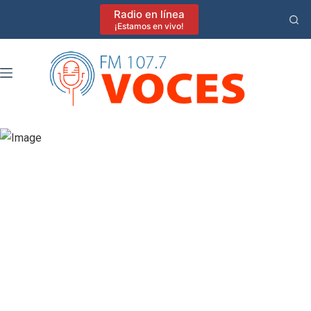
Saltar
Radio en línea
al
¡Estamos en vivo!
contenido