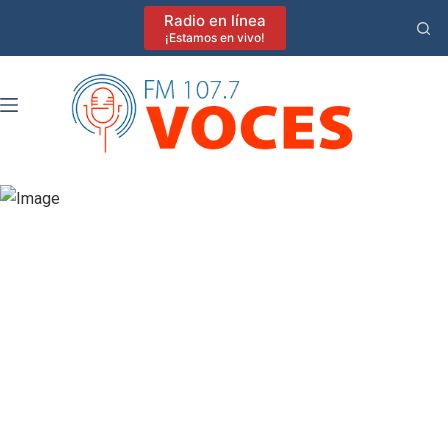
Saltar
Radio en línea
al
¡Estamos en vivo!
contenido