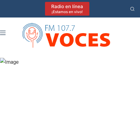
Saltar
Radio en línea
al
¡Estamos en vivo!
contenido