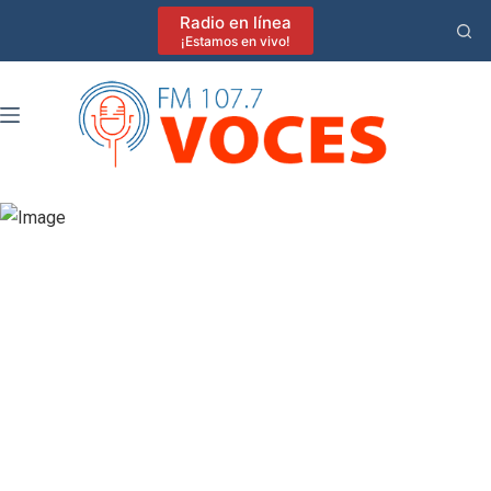
Saltar
Radio en línea
al
¡Estamos en vivo!
contenido