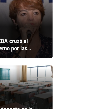
BA cruzó al
erno por las…