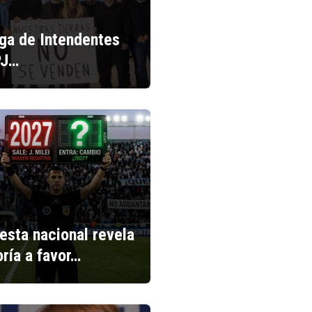
iga de Intendentes
PJ…
esta nacional revela
ría a favor…