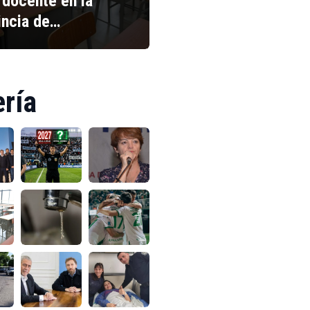
 docente en la
incia de…
ería