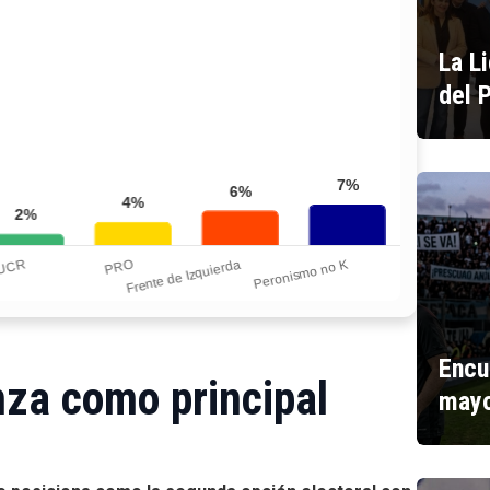
La L
del 
Encu
nza como principal
mayo