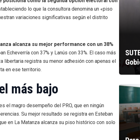
se posiciona como la segunda opción electoral con
stableciendo lo que la consultora denomina un «piso
tran variaciones significativas según el distrito
vanza alcanza su mejor performance con un 38%
SUTE
eban Echeverría con 37% y Lanús con 33%. El caso más
Gobi
a libertaria registra su menor adhesión con apenas el
 en ese territorio.
el más bajo
 es el magro desempeño del PRO, que en ningún
eferencias. Su mejor resultado se registra en Esteban
que en La Matanza alcanza su piso histórico con solo