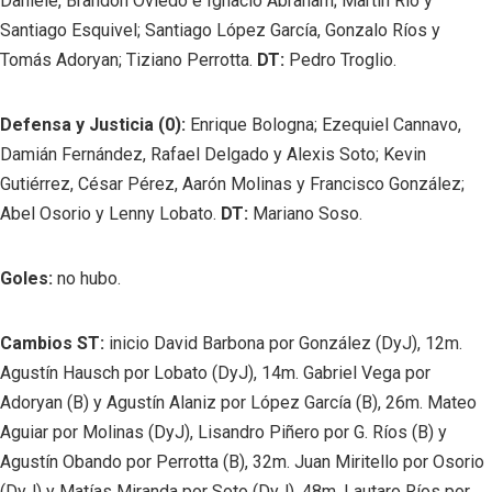
Daniele, Brandon Oviedo e Ignacio Abraham; Martín Río y
Santiago Esquivel; Santiago López García, Gonzalo Ríos y
Tomás Adoryan; Tiziano Perrotta.
DT:
Pedro Troglio.
Defensa y Justicia (0):
Enrique Bologna; Ezequiel Cannavo,
Damián Fernández, Rafael Delgado y Alexis Soto; Kevin
Gutiérrez, César Pérez, Aarón Molinas y Francisco González;
Abel Osorio y Lenny Lobato.
DT:
Mariano Soso.
Goles:
no hubo.
Cambios ST:
inicio David Barbona por González (DyJ), 12m.
Agustín Hausch por Lobato (DyJ), 14m. Gabriel Vega por
Adoryan (B) y Agustín Alaniz por López García (B), 26m. Mateo
Aguiar por Molinas (DyJ), Lisandro Piñero por G. Ríos (B) y
Agustín Obando por Perrotta (B), 32m. Juan Miritello por Osorio
(DyJ) y Matías Miranda por Soto (DyJ), 48m. Lautaro Ríos por