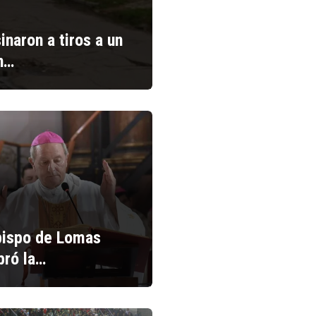
inaron a tiros a un
n…
bispo de Lomas
bró la…