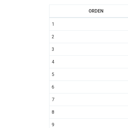
ORDEN
1
2
3
4
5
6
7
8
9