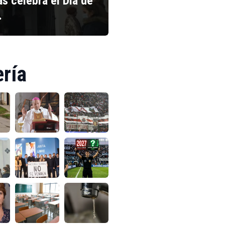
s celebra el Día de
…
ería