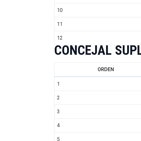
10
11
12
CONCEJAL SUP
ORDEN
1
2
3
4
5