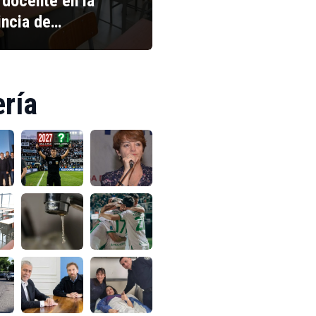
 docente en la
incia de…
ería