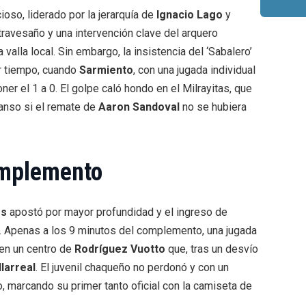
oso, liderado por la jerarquía de
Ignacio Lago
y
 travesaño y una intervención clave del arquero
a valla local. Sin embargo, la insistencia del ‘Sabalero’
r tiempo, cuando
Sarmiento
, con una jugada individual
ner el 1 a 0. El golpe caló hondo en el Milrayitas, que
anso si el remate de
Aaron Sandoval
no se hubiera
complemento
s
apostó por mayor profundidad y el ingreso de
. Apenas a los 9 minutos del complemento, una jugada
en un centro de
Rodríguez Vuotto
que, tras un desvío
larreal
. El juvenil chaqueño no perdonó y con un
vo, marcando su primer tanto oficial con la camiseta de