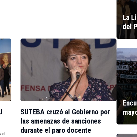
La L
del 
Encu
J
SUTEBA cruzó al Gobierno por
mayo
las amenazas de sanciones
durante el paro docente
 el