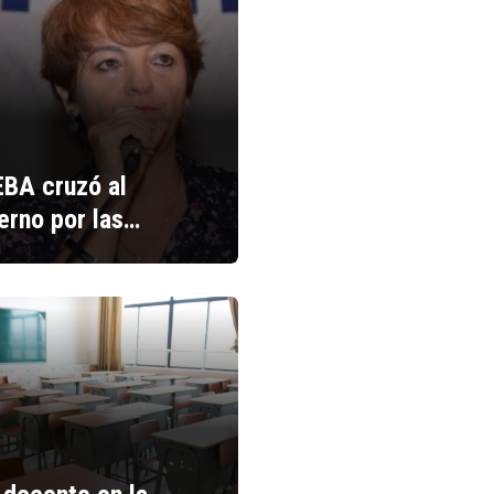
BA cruzó al
erno por las…