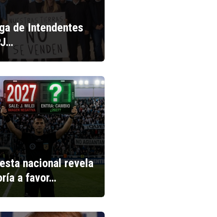
iga de Intendentes
PJ…
esta nacional revela
ría a favor…