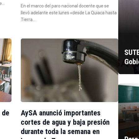
de…
En el marco del paro nacional docente que se
llevó adelante este lunes «desde La Quiaca hasta
Tierra…
SUTE
Gobi
a de
AySA anunció importantes
e
cortes de agua y baja presión
durante toda la semana en