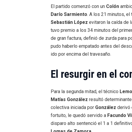
El partido comenzó con un
Colón
ambici
Darío Sarmiento
. A los 21 minutos, el
Sebastián López
evitaron la caída de l
tuvo premio a los 34 minutos del prime
de gran factura, definió de zurda para po
pudo haberlo empatado antes del desc
ido por encima del travesaño.
El resurgir en el 
Para la segunda mitad, el técnico
Lemo
Matías González
resultó determinante
colectiva iniciada por
González
derivó 
fortuito, le quedó servido a
Facundo Vil
disparo alto sentenció el 1 a 1 definiti
Lomas de Zamora
.