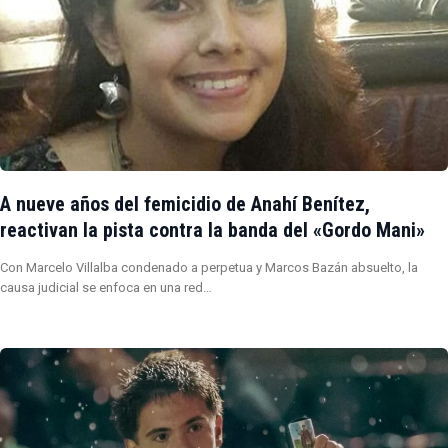
A nueve años del femicidio de Anahí Benítez,
reactivan la pista contra la banda del «Gordo Mani»
Con Marcelo Villalba condenado a perpetua y Marcos Bazán absuelto, la
causa judicial se enfoca en una red…