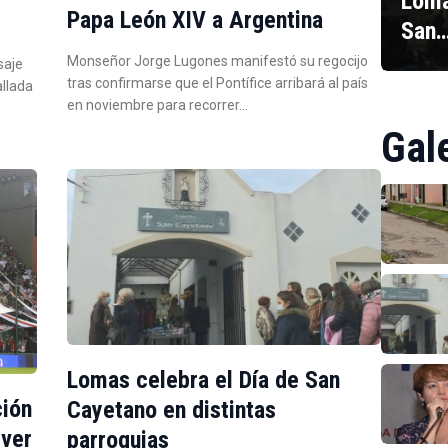
Loma
Papa León XIV a Argentina
San
Monseñor Jorge Lugones manifestó su regocijo
saje
tras confirmarse que el Pontífice arribará al país
allada
en noviembre para recorrer…
Gal
Lomas celebra el Día de San
ción
Cayetano en distintas
iver
parroquias