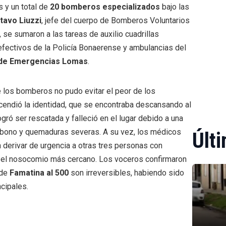
 y un total de
20 bomberos especializados
bajo las
tavo Liuzzi
, jefe del cuerpo de Bomberos Voluntarios
e sumaron a las tareas de auxilio cuadrillas
 efectivos de la Policía Bonaerense y ambulancias del
de Emergencias Lomas
.
 los bomberos no pudo evitar el peor de los
cendió la identidad, que se encontraba descansando al
gró ser rescatada y falleció en el lugar debido a una
rbono y quemaduras severas. A su vez, los médicos
Últi
 derivar de urgencia a otras tres personas con
 el nosocomio más cercano. Los voceros confirmaron
 de
Famatina al 500
son irreversibles, habiendo sido
cipales.