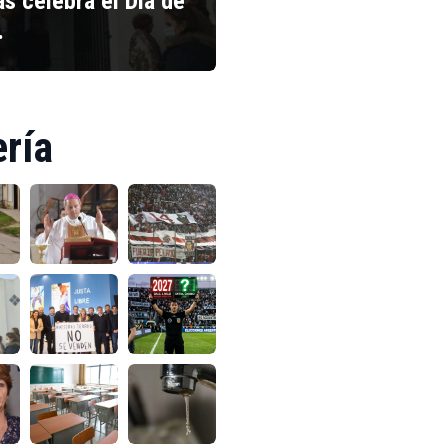
s celebra el Día de
…
ería