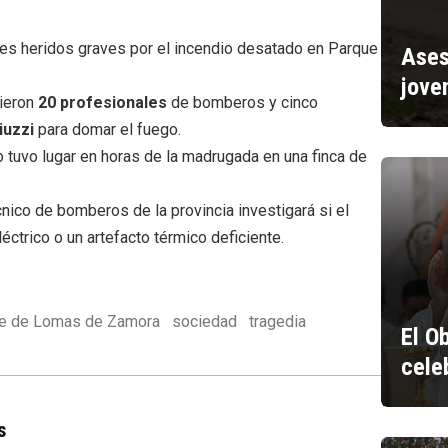
res heridos graves por el incendio desatado en Parque
Ases
jove
rieron
20 profesionales
de bomberos y cinco
iuzzi
para domar el fuego.
 tuvo lugar en horas de la madrugada en una finca de
nico de bomberos de la provincia investigará si el
léctrico o un artefacto térmico deficiente.
te de Lomas de Zamora
sociedad
tragedia
El O
cele
s