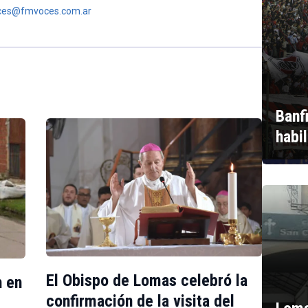
oces@fmvoces.com.ar
Banf
habi
El Obispo de Lomas celebró la
n en
confirmación de la visita del