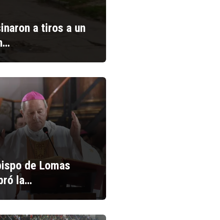
inaron a tiros a un
n…
bispo de Lomas
bró la…