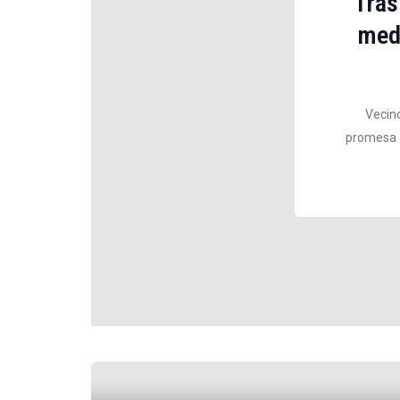
Tras
medi
Vecino
promesa d