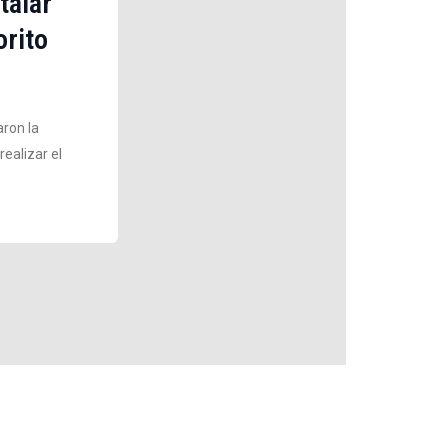
talar
orito
aron la
ealizar el