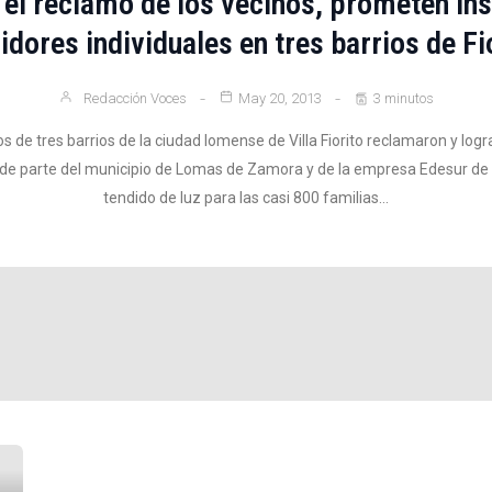
 el reclamo de los vecinos, prometen ins
dores individuales en tres barrios de Fi
Redacción Voces
May 20, 2013
3 minutos
s de tres barrios de la ciudad lomense de Villa Fiorito reclamaron y logr
e parte del municipio de Lomas de Zamora y de la empresa Edesur de r
tendido de luz para las casi 800 familias…