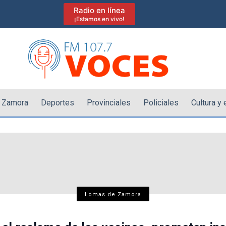
Radio en línea
¡Estamos en vivo!
 Zamora
Deportes
Provinciales
Policiales
Cultura y
Lomas de Zamora