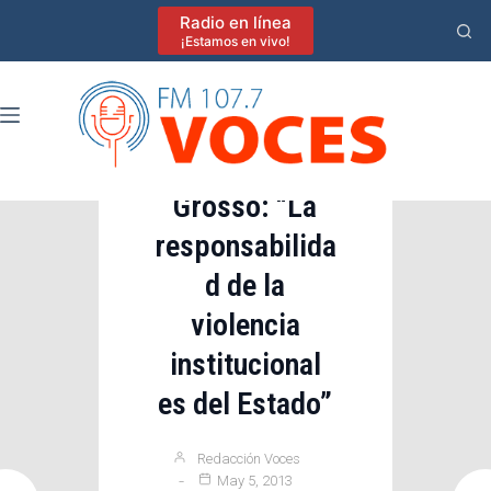
Saltar
Radio en línea
al
¡Estamos en vivo!
Destacadas
contenido
Violencia sin
Destacadas
límites en
Santa Catalina:
Grosso: “La
responsabilida
vecinos
golpearon a un
d de la
supuesto
violencia
delincuente, lo
institucional
es del Estado”
arrojaron a un
arroyo y le
Redacción Voces
dispararon
May 5, 2013