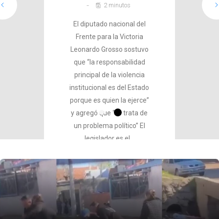
2 minutos
Redacción Voces
El diputado nacional del
Jun 22, 2026
Frente para la Victoria
3 minutos
Leonardo Grosso sostuvo
Un violento intento de
que “la responsabilidad
justicia por mano propia
principal de la violencia
ocurrió sobre el puente de
institucional es del Estado
la calle Pablo Camarero,
porque es quien la ejerce”
en Lomas de Zamora.
y agregó que “se trata de
Tras una brutal paliza por
un problema político” El
un presunto robo
legislador es el…
comercial, el sospechoso
terminó en el agua y fue
atacado con…