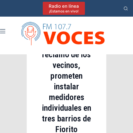
Saltar
Radio en línea
al
¡Estamos en vivo!
contenido
Lomas de Zamora
Tras el
reclamo de los
vecinos,
prometen
instalar
medidores
individuales en
tres barrios de
Fiorito