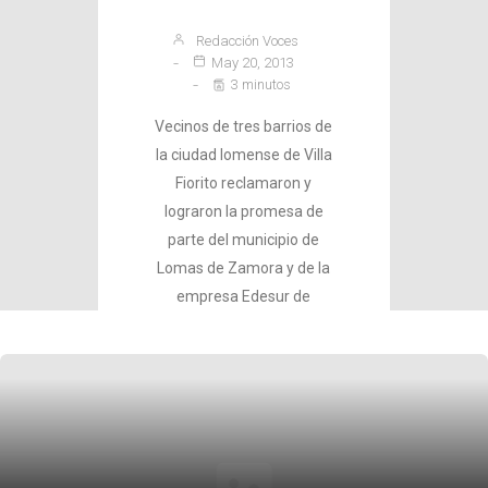
Redacción Voces
May 20, 2013
3 minutos
Vecinos de tres barrios de
la ciudad lomense de Villa
Fiorito reclamaron y
lograron la promesa de
parte del municipio de
Lomas de Zamora y de la
empresa Edesur de
realizar el tendido de luz
para las casi 800 familias…