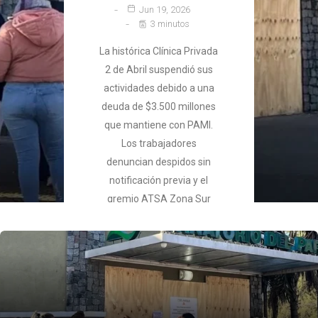
Jun 19, 2026
3 minutos
La histórica Clínica Privada
2 de Abril suspendió sus
actividades debido a una
deuda de $3.500 millones
que mantiene con PAMI.
Los trabajadores
denuncian despidos sin
notificación previa y el
gremio ATSA Zona Sur
exige la conciliación
obligatoria.