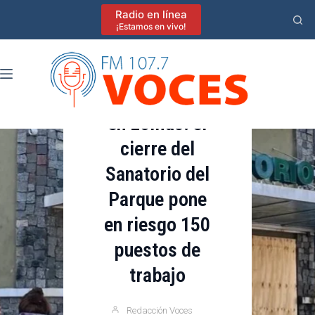
Saltar
Radio en línea
al
¡Estamos en vivo!
contenido
Destacadas
Incertidumbre
en Lomas: el
cierre del
Sanatorio del
Parque pone
en riesgo 150
puestos de
trabajo
Redacción Voces