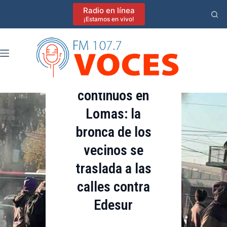
Saltar
Radio en línea
al
¡Estamos en vivo!
contenido
Destacadas
Apagones
continuos en
Lomas: la
bronca de los
vecinos se
traslada a las
calles contra
Edesur