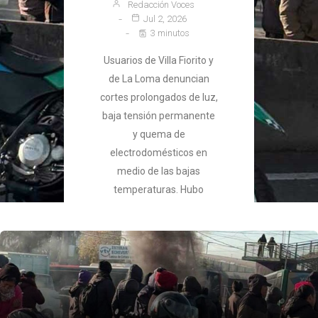
Redacción Voces
Jul 2, 2026
3 minutos
Usuarios de Villa Fiorito y
de La Loma denuncian
cortes prolongados de luz,
baja tensión permanente
y quema de
electrodomésticos en
medio de las bajas
temperaturas. Hubo
piquetes en reclamo de
inversiones urgentes.