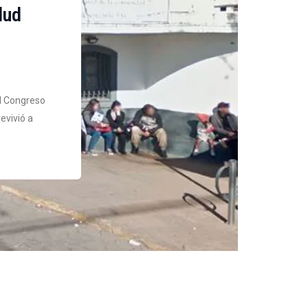
lud
el Congreso
evivió a