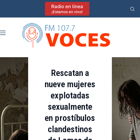
Saltar
Radio en línea
al
¡Estamos en vivo!
contenido
Actualidad
Lomas de Zamora
Policiales
Rescatan a
nueve mujeres
explotadas
sexualmente
en prostíbulos
clandestinos