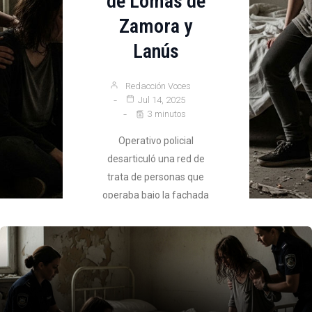
de Lomas de
Zamora y
Lanús
Redacción Voces
Jul 14, 2025
3 minutos
Operativo policial
desarticuló una red de
trata de personas que
operaba bajo la fachada
de «casas de masajes»