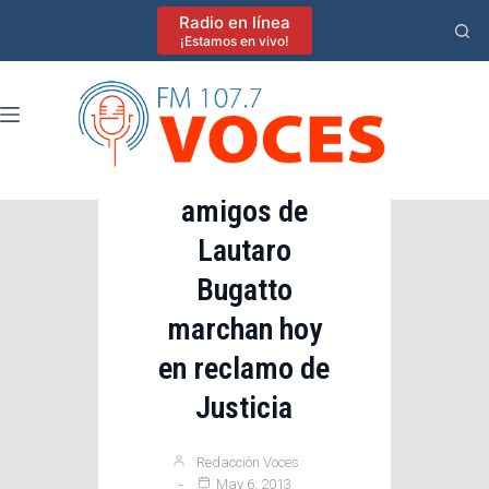
Saltar
Radio en línea
al
¡Estamos en vivo!
contenido
Destacadas
Familiares y
amigos de
Lautaro
Bugatto
marchan hoy
en reclamo de
Justicia
Redacción Voces
May 6, 2013