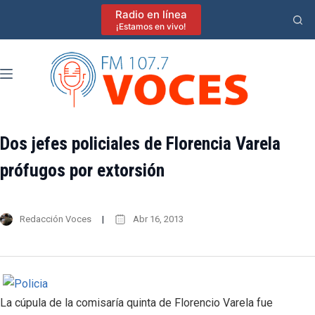
Saltar
Radio en línea
al
¡Estamos en vivo!
contenido
Dos jefes policiales de Florencia Varela
prófugos por extorsión
Redacción Voces
Abr 16, 2013
La cúpula de la comisaría quinta de Florencio Varela fue