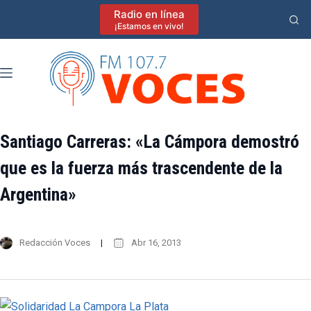
Saltar
Radio en línea
al
¡Estamos en vivo!
contenido
Santiago Carreras: «La Cámpora demostró
que es la fuerza más trascendente de la
Argentina»
Redacción Voces
Abr 16, 2013