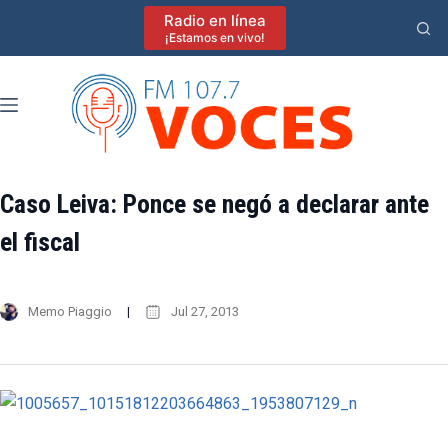
Saltar
Radio en línea
al
¡Estamos en vivo!
contenido
Caso Leiva: Ponce se negó a declarar ante
el fiscal
Memo Piaggio
Jul 27, 2013