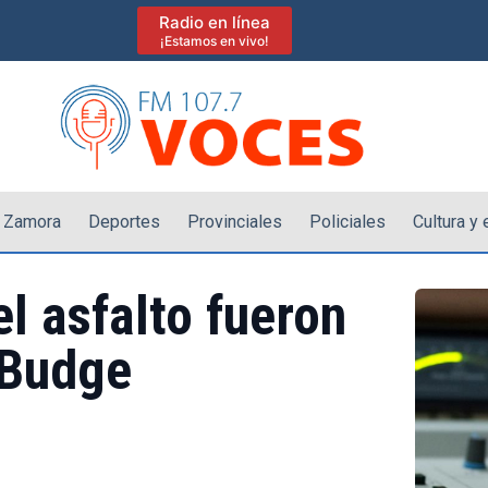
Radio en línea
¡Estamos en vivo!
 Zamora
Deportes
Provinciales
Policiales
Cultura y
el asfalto fueron
 Budge