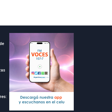
 de
zas
res: