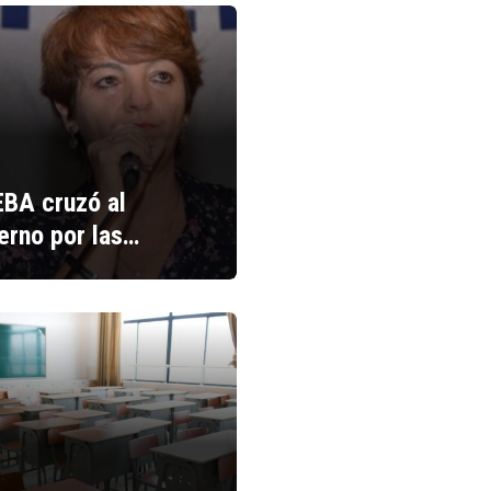
BA cruzó al
erno por las…