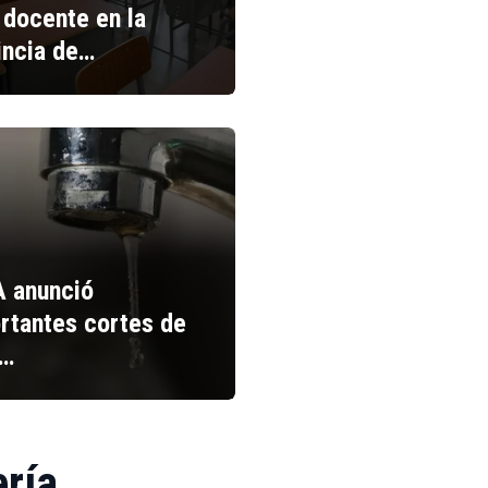
 docente en la
incia de…
 anunció
rtantes cortes de
a…
ería