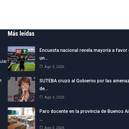
Más leídas
Encuesta nacional revela mayoría a favor
n
un…
ular
Ago 3, 2026
e
SUTEBA cruzó al Gobierno por las amena
de…
Ago 3, 2026
Paro docente en la provincia de Buenos Ai
…
Ago 3, 2026