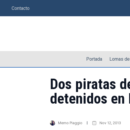
Saltar
Contacto
al
contenido
Portada
Lomas de
Dos piratas d
detenidos en
Memo Piaggio
Nov 12, 2013