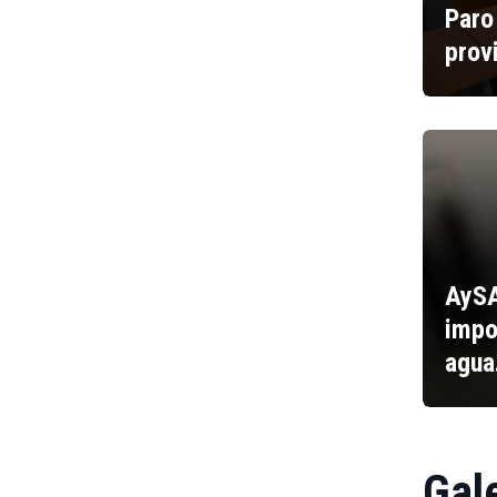
Paro
prov
AySA
impo
agu
Gal