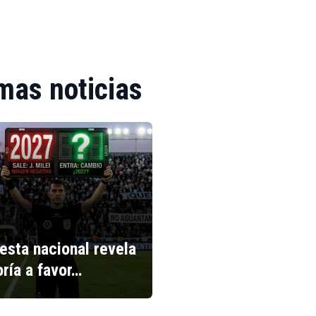
mas noticias
esta nacional revela
ría a favor…