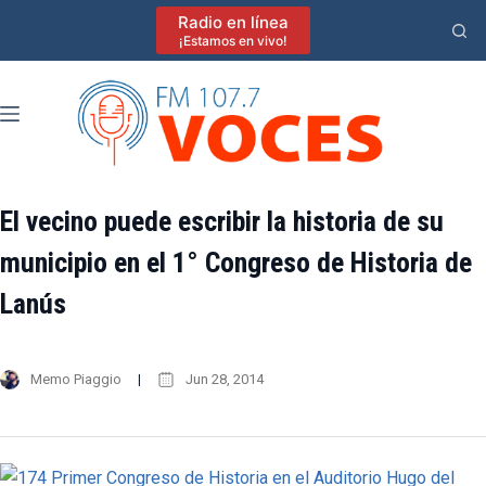
Saltar
Radio en línea
al
¡Estamos en vivo!
contenido
El vecino puede escribir la historia de su
municipio en el 1° Congreso de Historia de
Lanús
Memo Piaggio
Jun 28, 2014