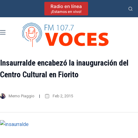
Saltar
Radio en línea
al
¡Estamos en vivo!
contenido
Insaurralde encabezó la inauguración del
Centro Cultural en Fiorito
Memo Piaggio
Feb 2, 2015